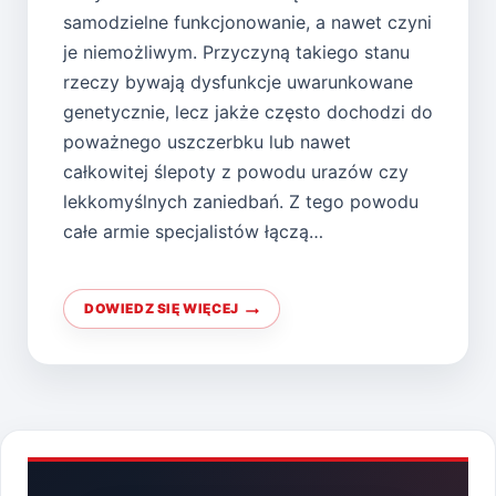
samodzielne funkcjonowanie, a nawet czyni
je niemożliwym. Przyczyną takiego stanu
rzeczy bywają dysfunkcje uwarunkowane
genetycznie, lecz jakże często dochodzi do
poważnego uszczerbku lub nawet
całkowitej ślepoty z powodu urazów czy
lekkomyślnych zaniedbań. Z tego powodu
całe armie specjalistów łączą…
DOWIEDZ SIĘ WIĘCEJ
PRZED
CZYM
CHRONIĄ
MASKI
SPAWALNICZE?