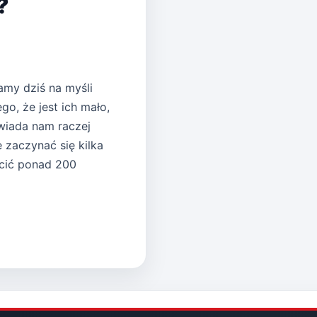
?
amy dziś na myśli
ego, że jest ich mało,
wiada nam raczej
e zaczynać się kilka
ścić ponad 200