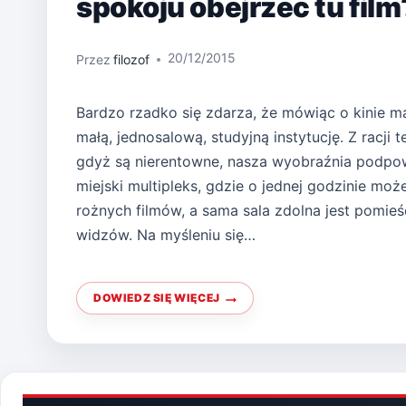
spokoju obejrzeć tu film
20/12/2015
Przez
filozof
Bardzo rzadko się zdarza, że mówiąc o kinie m
małą, jednosalową, studyjną instytucję. Z racji t
gdyż są nierentowne, nasza wyobraźnia podpo
miejski multipleks, gdzie o jednej godzinie moż
rożnych filmów, a sama sala zdolna jest pomie
widzów. Na myśleniu się…
DOWIEDZ SIĘ WIĘCEJ
JAK
ODNALEŹĆ
SIĘ
W
MULTIPLEKSIE
I
W
SPOKOJU
OBEJRZEĆ
TU