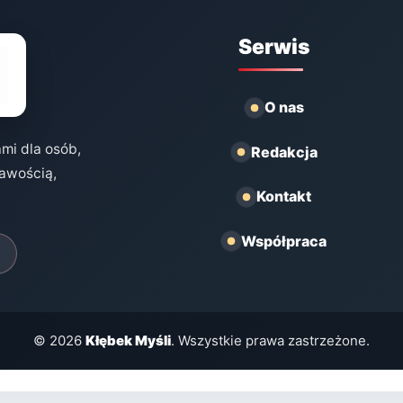
Serwis
O nas
ami dla osób,
Redakcja
kawością,
Kontakt
Współpraca
© 2026
Kłębek Myśli
. Wszystkie prawa zastrzeżone.