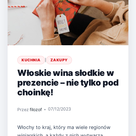
KUCHNIA
|
ZAKUPY
Włoskie wina słodkie w
prezencie – nie tylko pod
choinkę!
07/12/2023
Przez
filozof
Włochy to kraj, który ma wiele regionów
winiarskich, a każdy z nich wytwarza