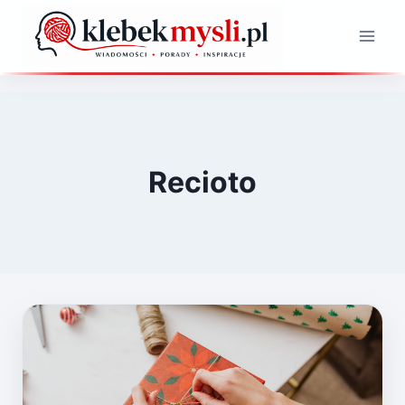
Przejdź
do
treści
Recioto