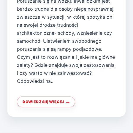
Poruszanie się na wózku inwalidzkim jest
bardzo trudne dla osoby niepełnosprawnej
zwłaszcza w sytuacji, w której spotyka on
na swojej drodze trudności
architektoniczne- schody, wzniesienie czy
samochód. Ułatwieniem swobodnego
poruszania się są rampy podjazdowe.
Czym jest to rozwiązanie i jakie ma główne
zalety? Gdzie znajduje swoje zastosowania
i czy warto w nie zainwestować?
Odpowiedzi na…
DOWIEDZ SIĘ WIĘCEJ
RAMPY
ALUMINIOWE
DLA
OSÓB
NIEPEŁNOSPRAWNYCH-
JAKIE
FUNKCJE
PEŁNIĄ?