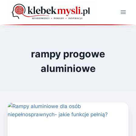
Przejdź
do
treści
rampy progowe
aluminiowe