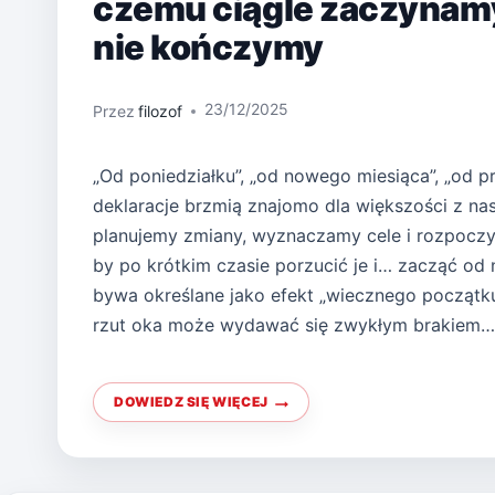
czemu ciągle zaczynamy
nie kończymy
23/12/2025
Przez
filozof
„Od poniedziałku”, „od nowego miesiąca”, „od pr
deklaracje brzmią znajomo dla większości z na
planujemy zmiany, wyznaczamy cele i rozpocz
by po krótkim czasie porzucić je i… zacząć od 
bywa określane jako efekt „wiecznego początk
rzut oka może wydawać się zwykłym brakiem…
DOWIEDZ SIĘ WIĘCEJ
EFEKT
„WIECZNEGO
POCZĄTKU”
–
CZEMU
CIĄGLE
ZACZYNAMY