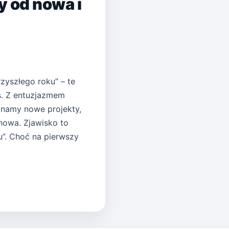
 od nowa i
zyszłego roku” – te
s. Z entuzjazmem
ynamy nowe projekty,
nowa. Zjawisko to
u”. Choć na pierwszy