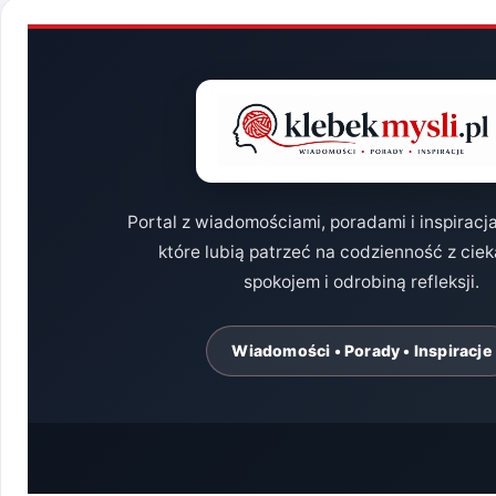
OD
NOWA
I
NIE
KOŃCZYMY
Portal z wiadomościami, poradami i inspiracj
które lubią patrzeć na codzienność z cie
spokojem i odrobiną refleksji.
Wiadomości • Porady • Inspiracje