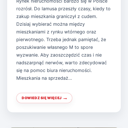
Rynek nieruchomości bardzo się w Polsce
rozrósł. Do lamusa przeszły czasy, kiedy to
zakup mieszkania graniczył z cudem.
Dzisiaj wybierać można między
mieszkaniami z rynku wtórnego oraz
pierwotnego. Trzeba jednak pamiętać, że
poszukiwanie własnego M to spore
wyzwanie. Aby zaoszczędzić czas i nie
nadszarpnąć nerwów, warto zdecydować
się na pomoc biura nieruchomości.
Mieszkania na sprzedaż…
DOWIEDZ SIĘ WIĘCEJ
POSZUKUJESZ
MIESZKANIA?
WSPARCIE
BIURA
NIERUCHOMOŚCI
ROZWIĄZANIEM
IDEALNYM