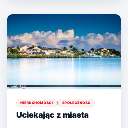
WTÓRNEGO
–
CO
WYBRAĆ?
NIERUCHOMOŚCI
|
SPOŁECZNOŚĆ
Uciekając z miasta