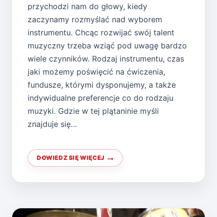
przychodzi nam do głowy, kiedy
zaczynamy rozmyślać nad wyborem
instrumentu. Chcąc rozwijać swój talent
muzyczny trzeba wziąć pod uwagę bardzo
wiele czynników. Rodzaj instrumentu, czas
jaki możemy poświęcić na ćwiczenia,
fundusze, którymi dysponujemy, a także
indywidualne preferencje co do rodzaju
muzyki. Gdzie w tej plątaninie myśli
znajduje się…
DOWIEDZ SIĘ WIĘCEJ
CHCESZ
SIĘ
UCZYĆ
GRY
NA
HARFIE?
PRZECZYTAJ!