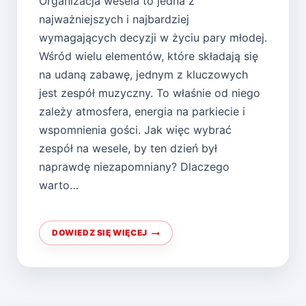
Organizacja wesela to jedna z
najważniejszych i najbardziej
wymagających decyzji w życiu pary młodej.
Wśród wielu elementów, które składają się
na udaną zabawę, jednym z kluczowych
jest zespół muzyczny. To właśnie od niego
zależy atmosfera, energia na parkiecie i
wspomnienia gości. Jak więc wybrać
zespół na wesele, by ten dzień był
naprawdę niezapomniany? Dlaczego
warto…
DOWIEDZ SIĘ WIĘCEJ
ZESPÓŁ
NA
IMPREZĘ