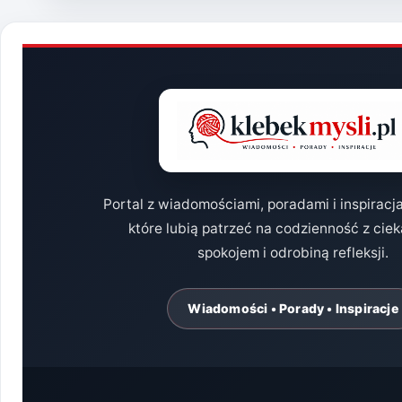
TAK
NAPRAWDĘ
WIESZ
O
TEJ
MARCE!
Portal z wiadomościami, poradami i inspiracj
które lubią patrzeć na codzienność z cie
spokojem i odrobiną refleksji.
Wiadomości • Porady • Inspiracje