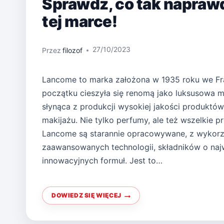
Sprawdź, co tak napraw
tej marce!
27/10/2023
Przez
filozof
Lancome to marka założona w 1935 roku we Fr
początku cieszyła się renomą jako luksusowa 
słynąca z produkcji wysokiej jakości produktów 
makijażu. Nie tylko perfumy, ale też wszelkie 
Lancome są starannie opracowywane, z wykor
zaawansowanych technologii, składników o najw
innowacyjnych formuł. Jest to…
DOWIEDZ SIĘ WIĘCEJ
LUBISZ
PERFUMY
LANCOME?
SPRAWDŹ,
CO