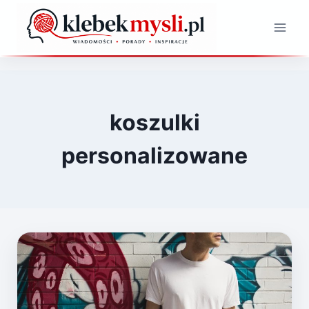
Przejdź
do
treści
koszulki
personalizowane