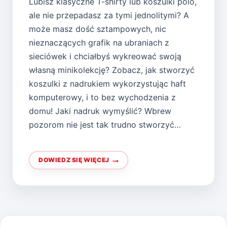
Lubisz klasyczne T-shirty lub koszulki polo,
ale nie przepadasz za tymi jednolitymi? A
może masz dość sztampowych, nic
nieznaczących grafik na ubraniach z
sieciówek i chciałbyś wykreować swoją
własną minikolekcję? Zobacz, jak stworzyć
koszulki z nadrukiem wykorzystując haft
komputerowy, i to bez wychodzenia z
domu! Jaki nadruk wymyślić? Wbrew
pozorom nie jest tak trudno stworzyć…
DOWIEDZ SIĘ WIĘCEJ
JAK
STWORZYĆ
SWOJĄ
WŁASNĄ
UNIKALNĄ
KOSZULKĘ?
PODPOWIADAMY!