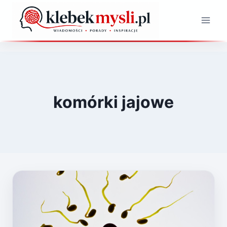
Przejdź
do
treści
komórki jajowe