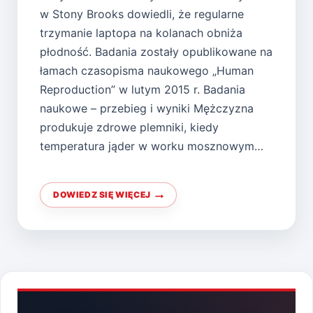
w Stony Brooks dowiedli, że regularne
trzymanie laptopa na kolanach obniża
płodność. Badania zostały opublikowane na
łamach czasopisma naukowego „Human
Reproduction” w lutym 2015 r. Badania
naukowe – przebieg i wyniki Mężczyzna
produkuje zdrowe plemniki, kiedy
temperatura jąder w worku mosznowym…
DOWIEDZ SIĘ WIĘCEJ
PRACA
Z
LAPTOPEM
NA
KOLANACH
A
PŁODNOŚĆ