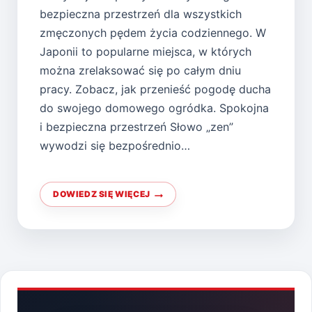
bezpieczna przestrzeń dla wszystkich
zmęczonych pędem życia codziennego. W
Japonii to popularne miejsca, w których
można zrelaksować się po całym dniu
pracy. Zobacz, jak przenieść pogodę ducha
do swojego domowego ogródka. Spokojna
i bezpieczna przestrzeń Słowo „zen”
wywodzi się bezpośrednio…
DOWIEDZ SIĘ WIĘCEJ
OGRÓD
ZEN
—
JAK
GO
STWORZYĆ?