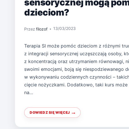
sensorycznej mogą po
dzieciom?
13/03/2023
Przez
filozof
Terapia SI może pomóc dzieciom z różnymi trud
z integracji sensorycznej uczęszczają osoby, kt
z koncentracją oraz utrzymaniem równowagi, ni
swoimi emocjami, boją się niespodziewanego do
w wykonywaniu codziennych czynności – takich 
cięcie nożyczkami. Dodatkowo, taki kurs może
na…
DOWIEDZ SIĘ WIĘCEJ
JAK
ZAJĘCIA
Z
INTEGRACJI
SENSORYCZNEJ