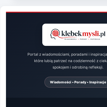
MOGĄ
POMÓC
DZIECIOM?
Portal z wiadomościami, poradami i inspiracj
które lubią patrzeć na codzienność z cie
spokojem i odrobiną refleksji.
Wiadomości • Porady • Inspiracje