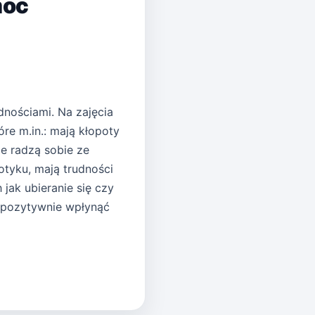
móc
nościami. Na zajęcia
óre m.in.: mają kłopoty
e radzą sobie ze
tyku, mają trudności
jak ubieranie się czy
 pozytywnie wpłynąć