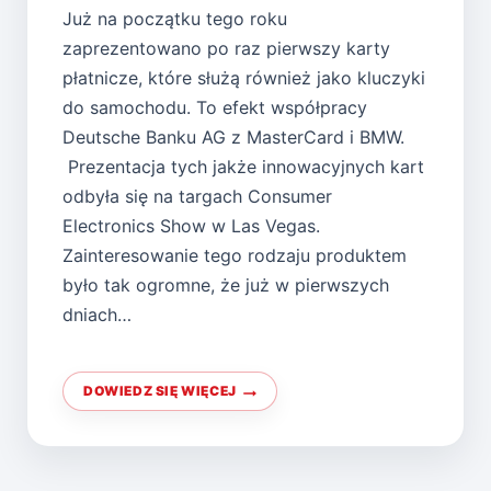
Już na początku tego roku
zaprezentowano po raz pierwszy karty
płatnicze, które służą również jako kluczyki
do samochodu. To efekt współpracy
Deutsche Banku AG z MasterCard i BMW.
Prezentacja tych jakże innowacyjnych kart
odbyła się na targach Consumer
Electronics Show w Las Vegas.
Zainteresowanie tego rodzaju produktem
było tak ogromne, że już w pierwszych
dniach…
DOWIEDZ SIĘ WIĘCEJ
KARTA
PŁATNICZA
ZAMIAST
KLUCZYKÓW