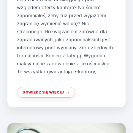
względem oferty kantora? Na śmierć
zapomniałeś, żeby tuż przed wyjazdem
zagranicę wymienić walutę? Nic
straconego! Rozwiązaniem zarówno dla
zapracowanych, jak i zapominalskich jest
internetowy punt wymiany. Zero zbędnych
formalności. Koniec z fatygą. Wygoda i
maksymalne zadowolenie z jakości usług.
To wszystko gwarantują e-kantory,…
DOWIEDZ SIĘ WIĘCEJ
NAJTRUDNIEJSZY
PIERWSZY
KROK,
CZYLI
JAK
UZYSKAĆ
DOSTĘP
DO
E-
KANTORÓW