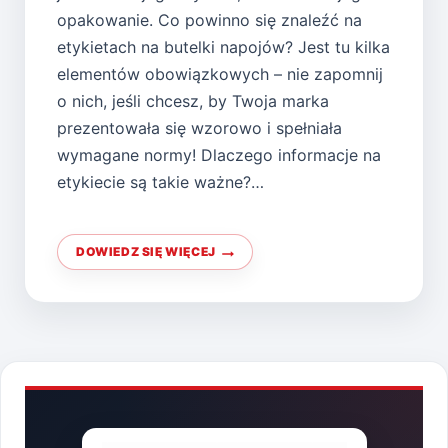
opakowanie. Co powinno się znaleźć na
etykietach na butelki napojów? Jest tu kilka
elementów obowiązkowych – nie zapomnij
o nich, jeśli chcesz, by Twoja marka
prezentowała się wzorowo i spełniała
wymagane normy! Dlaczego informacje na
etykiecie są takie ważne?…
DOWIEDZ SIĘ WIĘCEJ
CO
POWINNO
SIĘ
ZNALEŹĆ
NA
ETYKIETACH
NAPOJÓW?