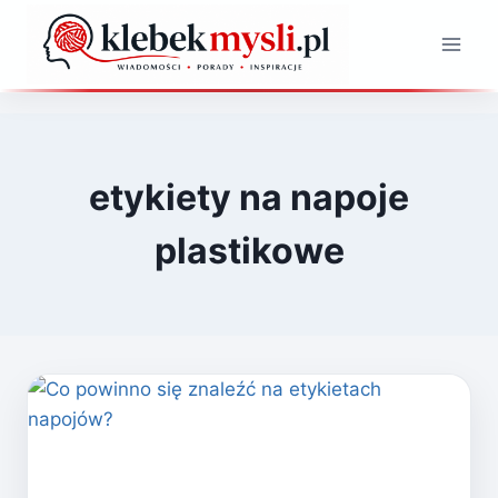
Przejdź
do
treści
etykiety na napoje
plastikowe