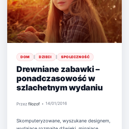
DOM
|
DZIECI
|
SPOŁECZNOŚĆ
Drewniane zabawki –
ponadczasowość w
szlachetnym wydaniu
14/01/2016
Przez
filozof
Skomputeryzowane, wyszukane designem,
wydające rozmaite dźwięki, migające,