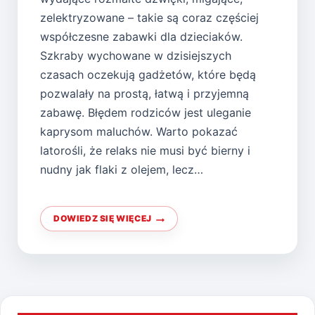
zelektryzowane – takie są coraz częściej
współczesne zabawki dla dzieciaków.
Szkraby wychowane w dzisiejszych
czasach oczekują gadżetów, które będą
pozwalały na prostą, łatwą i przyjemną
zabawę. Błędem rodziców jest uleganie
kaprysom maluchów. Warto pokazać
latorośli, że relaks nie musi być bierny i
nudny jak flaki z olejem, lecz…
DOWIEDZ SIĘ WIĘCEJ
DREWNIANE
ZABAWKI
–
PONADCZASOWOŚĆ
W
SZLACHETNYM
WYDANIU