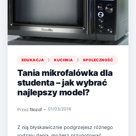
EDUKACJA
|
KUCHNIA
|
SPOŁECZNOŚĆ
Tania mikrofalówka dla
studenta – jak wybrać
najlepszy model?
01/03/2016
Przez
filozof
Z nią błyskawicznie podgrzejesz różnego
rodzaju dania, możesz przygotować