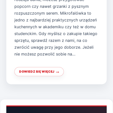
popcorn czy nawet grzanki z pysznym
rozpuszczonym serem. Mikrofalówka to
jedno z najbardziej praktycznych urządzeń
kuchennych w akademiku czy też w domu
studenckim. Gdy myślisz o zakupie takiego
sprzętu, sprawdź razem z nami, na co
zwrócić uwagę przy jego doborze. Jeżeli
nie możesz pozwolić sobie na…
DOWIEDZ SIĘ WIĘCEJ
TANIA
MIKROFALÓWKA
DLA
STUDENTA
–
JAK
WYBRAĆ
NAJLEPSZY
MODEL?