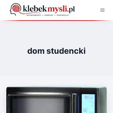
Przejdź
do
treści
dom studencki