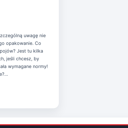
szczególną uwagę nie
ego opakowanie. Co
pojów? Jest tu kilka
, jeśli chcesz, by
niała wymagane normy!
ne?…