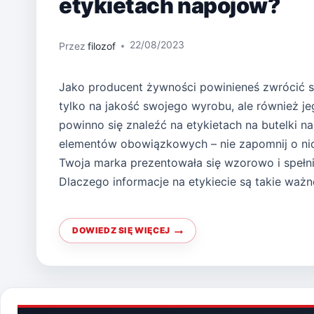
etykietach napojów?
22/08/2023
Przez
filozof
Jako producent żywności powinieneś zwrócić 
tylko na jakość swojego wyrobu, ale również j
powinno się znaleźć na etykietach na butelki na
elementów obowiązkowych – nie zapomnij o nich
Twoja marka prezentowała się wzorowo i speł
Dlaczego informacje na etykiecie są takie waż
DOWIEDZ SIĘ WIĘCEJ
CO
POWINNO
SIĘ
ZNALEŹĆ
NA
ETYKIETACH
NAPOJÓW?