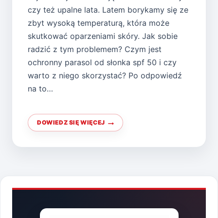
czy też upalne lata. Latem borykamy się ze
zbyt wysoką temperaturą, która może
skutkować oparzeniami skóry. Jak sobie
radzić z tym problemem? Czym jest
ochronny parasol od słonka spf 50 i czy
warto z niego skorzystać? Po odpowiedź
na to…
DOWIEDZ SIĘ WIĘCEJ
JAK
CHRONIĆ
SKÓRĘ
PRZED
SŁOŃCEM?