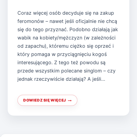
Coraz więcej osób decyduje się na zakup
feromonów – nawet jeśli oficjalnie nie chcą
się do tego przyznać. Podobno działają jak
wabik na kobiety/mężczyzn (w zależności
od zapachu), któremu ciężko się oprzeć i
który pomaga w przyciągnięciu kogoś
interesującego. Z tego też powodu są
przede wszystkim polecane singlom – czy
jednak rzeczywiście działają? A jeśli…
DOWIEDZ SIĘ WIĘCEJ
FEROMONY
–
CZYM
SĄ
I
CZY
WARTO
JE
STOSOWAĆ?