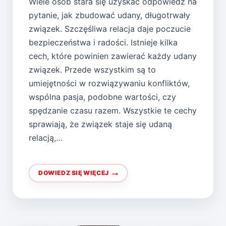
Wiele osób stara się uzyskać odpowiedź na
pytanie, jak zbudować udany, długotrwały
związek. Szczęśliwa relacja daje poczucie
bezpieczeństwa i radości. Istnieje kilka
cech, które powinien zawierać każdy udany
związek. Przede wszystkim są to
umiejętności w rozwiązywaniu konfliktów,
wspólna pasja, podobne wartości, czy
spędzanie czasu razem. Wszystkie te cechy
sprawiają, że związek staje się udaną
relacją,…
DOWIEDZ SIĘ WIĘCEJ
JAK
STWORZYĆ
UDANY
ZWIĄZEK?
5
KROKÓW
DO
ZBUDOWANIA
DŁUGOTRWAŁEGO