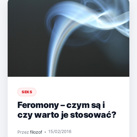
SEKS
Feromony – czym są i
czy warto je stosować?
15/02/2016
Przez
filozof