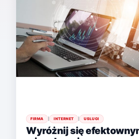
FIRMA
|
INTERNET
|
USŁUGI
Wyróżnij się efektowny