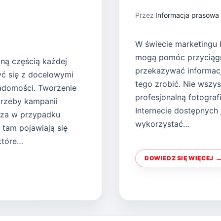
Przez
Informacja prasowa
W świecie marketingu k
mogą pomóc przyciągn
tną częścią każdej
przekazywać informacje
yć się z docelowymi
tego zrobić. Nie wszys
adomości. Tworzenie
profesjonalną fotogra
trzeby kampanii
Internecie dostępnych
cza w przypadku
wykorzystać…
tam pojawiają się
które…
DOWIEDZ SIĘ WIĘCEJ
MARKETIN
Z
BEZPŁATNY
ZDJĘCIAMI