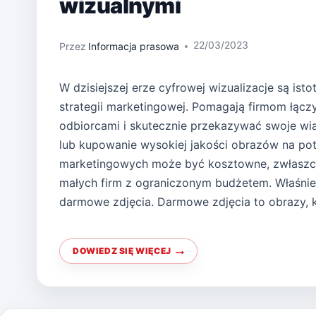
wizualnymi
22/03/2023
Przez
Informacja prasowa
W dzisiejszej erze cyfrowej wizualizacje są isto
strategii marketingowej. Pomagają firmom łącz
odbiorcami i skutecznie przekazywać swoje wi
lub kupowanie wysokiej jakości obrazów na po
marketingowych może być kosztowne, zwłasz
małych firm z ograniczonym budżetem. Właśnie 
darmowe zdjęcia. Darmowe zdjęcia to obrazy, 
DOWIEDZ SIĘ WIĘCEJ
WYRÓŻNIJ
SIĘ
EFEKTOWNYMI
EFEKTAMI
WIZUALNYMI