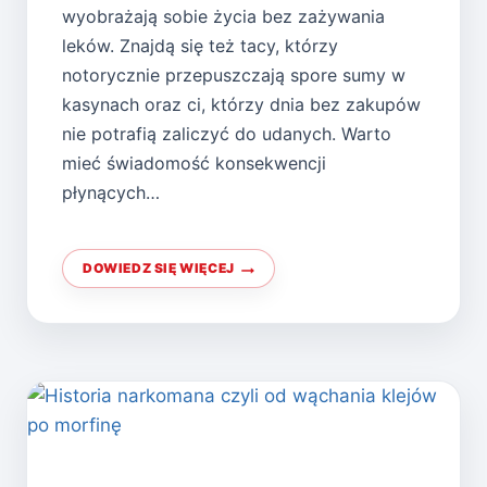
wyobrażają sobie życia bez zażywania
leków. Znajdą się też tacy, którzy
notorycznie przepuszczają spore sumy w
kasynach oraz ci, którzy dnia bez zakupów
nie potrafią zaliczyć do udanych. Warto
mieć świadomość konsekwencji
płynących…
DOWIEDZ SIĘ WIĘCEJ
POMÓŻ
BLISKIEJ
OSOBIE