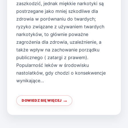
zaszkodzić, jednak miękkie narkotyki są
postrzegane jako mniej szkodliwe dla
zdrowia w porównaniu do twardych;
ryzyko związane z używaniem twardych
narkotyków, to głównie poważne
zagrożenia dla zdrowia, uzależnienie, a
także wpływ na zachowanie porządku
publicznego ( zatargi z prawem).
Popularność leków w środowisku
nastolatków, gdy chodzi o konsekwencje
wynikające…
DOWIEDZ SIĘ WIĘCEJ
HISTORIA
NARKOMANA
CZYLI
OD
WĄCHANIA
KLEJÓW
PO
MORFINĘ