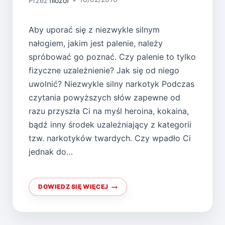
Przez
filozof
Aby uporać się z niezwykle silnym
nałogiem, jakim jest palenie, należy
spróbować go poznać. Czy palenie to tylko
fizyczne uzależnienie? Jak się od niego
uwolnić? Niezwykle silny narkotyk Podczas
czytania powyższych słów zapewne od
razu przyszła Ci na myśl heroina, kokaina,
bądź inny środek uzależniający z kategorii
tzw. narkotyków twardych. Czy wpadło Ci
jednak do…
DOWIEDZ SIĘ WIĘCEJ
PALENIE
–
PUŁAPKA
BEZ
WYJŚCIA?