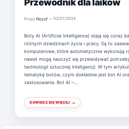
Przewodnik dla laików
02/07/2024
Przez
filozof
Boty AI (Artificial Intelligence) stają się coraz 
różnych dziedzinach życia i pracy. Są to zaa
komputerowe, które automatycznie wykonują r
nawet mogą nauczyć się przewidywać potrzeby
technologii sztucznej inteligencji. W tym artyku
tematykę botów, czym dokładnie jest bot AI ora
zastosowania. Bot AI –…
DOWIEDZ SIĘ WIĘCEJ
BOT
AI:
CZYM
JEST
I
JAK
DZIAŁA?
PRZEWODNIK