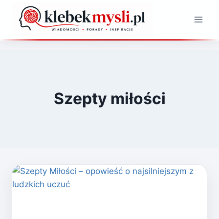
Przejdź
do
treści
Szepty miłości