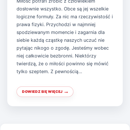
Miłość potrafi zrobić z człowiekiem
dosłownie wszystko. Obce są jej wszelkie
logiczne formuły. Za nic ma rzeczywistość i
prawa fizyki. Przychodzi w najmniej
spodziewanym momencie i zagarnia dla
siebie każdą cząstkę naszych uczuć nie
pytając nikogo o zgodę. Jesteśmy wobec
niej całkowicie bezbronni. Niektórzy
twierdzą, że o miłości powinno się mówić
tylko szeptem. Z pewnością…
DOWIEDZ SIĘ WIĘCEJ
SZEPTY
MIŁOŚCI
–
OPOWIEŚĆ
O
NAJSILNIEJSZYM
Z
LUDZKICH
UCZUĆ