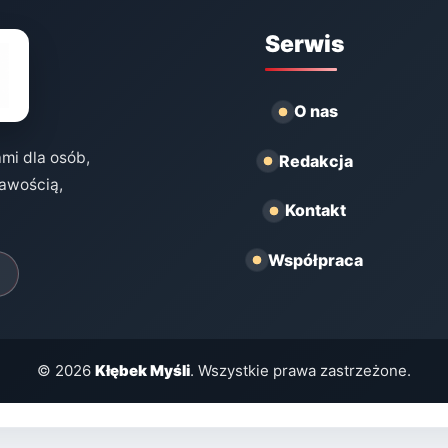
Serwis
O nas
ami dla osób,
Redakcja
kawością,
Kontakt
Współpraca
© 2026
Kłębek Myśli
. Wszystkie prawa zastrzeżone.