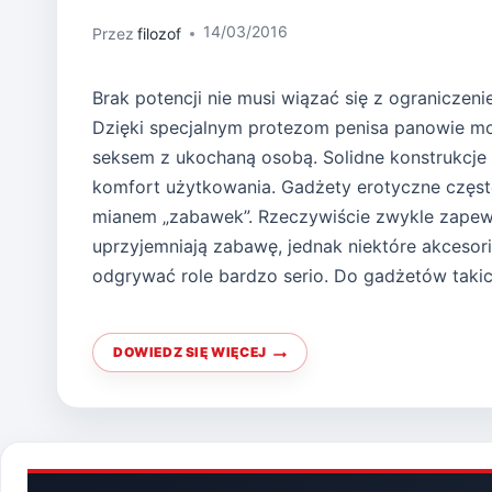
14/03/2016
Przez
filozof
Brak potencji nie musi wiązać się z ograniczen
Dzięki specjalnym protezom penisa panowie mo
seksem z ukochaną osobą. Solidne konstrukcje
komfort użytkowania. Gadżety erotyczne częst
mianem „zabawek”. Rzeczywiście zwykle zapew
uprzyjemniają zabawę, jednak niektóre akcesor
odgrywać role bardzo serio. Do gadżetów taki
DOWIEDZ SIĘ WIĘCEJ
PROTEZA
PENISA
W
IMPOTENCJI