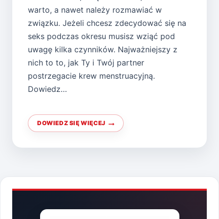
warto, a nawet należy rozmawiać w
związku. Jeżeli chcesz zdecydować się na
seks podczas okresu musisz wziąć pod
uwagę kilka czynników. Najważniejszy z
nich to to, jak Ty i Twój partner
postrzegacie krew menstruacyjną.
Dowiedz…
DOWIEDZ SIĘ WIĘCEJ
CZY
MOŻNA
UPRAWIAĆ
SEKS
PODCZAS
OKRESU?