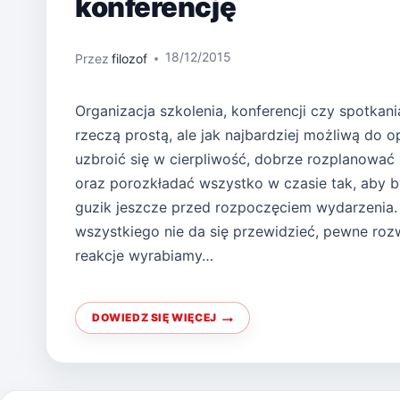
konferencję
18/12/2015
Przez
filozof
Organizacja szkolenia, konferencji czy spotkani
rzeczą prostą, ale jak najbardziej możliwą do 
uzbroić się w cierpliwość, dobrze rozplanować
oraz porozkładać wszystko w czasie tak, aby by
guzik jeszcze przed rozpoczęciem wydarzenia
wszystkiego nie da się przewidzieć, pewne rozw
reakcje wyrabiamy…
DOWIEDZ SIĘ WIĘCEJ
MINI
PORADNIK
JAK
ZORGANIZOWAĆ
KONFERENCJĘ