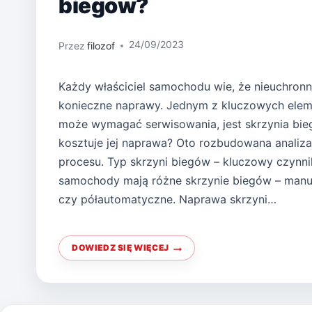
biegów?
24/09/2023
Przez
filozof
Każdy właściciel samochodu wie, że nieuchronn
konieczne naprawy. Jednym z kluczowych elem
może wymagać serwisowania, jest skrzynia bieg
kosztuje jej naprawa? Oto rozbudowana analiz
procesu. Typ skrzyni biegów – kluczowy czynn
samochody mają różne skrzynie biegów – manu
czy półautomatyczne. Naprawa skrzyni…
DOWIEDZ SIĘ WIĘCEJ
ILE
KOSZTUJE
NAPRAWA
SKRZYNI
BIEGÓW?