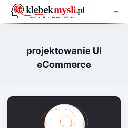
Przejdź
do
treści
projektowanie UI
eCommerce