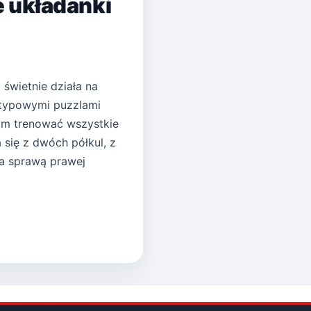
e układanki
 świetnie działa na
etypowymi puzzlami
tym trenować wszystkie
się z dwóch półkul, z
a sprawą prawej