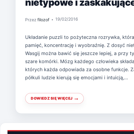
nietypowe i zaskakując
19/02/2016
Przez
filozof
Układanie puzzli to pożyteczna rozrywka, która
pamięć, koncentrację i wyobraźnię. Z dosyć ni
Wasgij można bawić się jeszcze lepiej, a przy 
szare komórki. Mózg każdego człowieka składa 
których każda odpowiada za osobne funkcje. Z
półkuli ludzie kierują się emocjami i intuicją,…
DOWIEDZ SIĘ WIĘCEJ
TRENUJ
MÓZG
Z
PUZZLAMI
WASGIJ.
OTO
NIETYPOWE
I
ZASKAKUJĄCE
UKŁADANKI