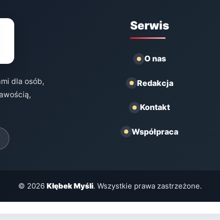
Serwis
O nas
ami dla osób,
Redakcja
kawością,
Kontakt
Współpraca
© 2026
Kłębek Myśli
. Wszystkie prawa zastrzeżone.