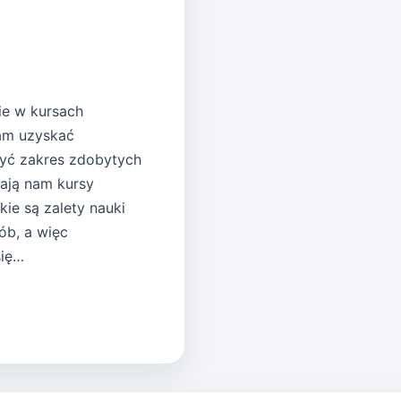
ie w kursach
nam uzyskać
zyć zakres zdobytych
iają nam kursy
kie są zalety nauki
ób, a więc
się…