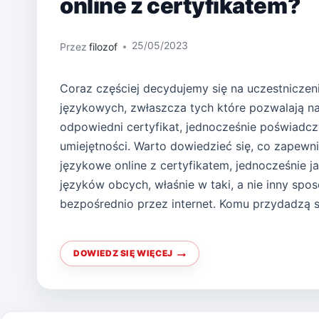
online z certyfikatem?
25/05/2023
Przez
filozof
Coraz częściej decydujemy się na uczestniczen
językowych, zwłaszcza tych które pozwalają 
odpowiedni certyfikat, jednocześnie poświadc
umiejętności. Warto dowiedzieć się, co zapewn
językowe online z certyfikatem, jednocześnie ja
języków obcych, właśnie w taki, a nie inny spos
bezpośrednio przez internet. Komu przydadzą 
DOWIEDZ SIĘ WIĘCEJ
INTERESUJĄ
CIEBIE
KURSY
JĘZYKOWE
ONLINE
Z
CERTYFIKATEM?