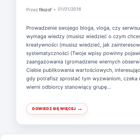
01/01/2016
Przez
filozof
Prowadzenie swojego bloga, vloga, czy serwis
wymaga wiedzy (musisz wiedzieć o czym chces
kreatywności (musisz wiedzieć, jak zaintereso
systematyczności (Twoje wpisy powinny pojawiać
zaangażowania (gromadzenie wiernych obser
Ciebie publikowania wartościowych, interesując
gdy potrafisz sprostać tym wyzwaniom, czeka 
wierni odbiorcy stanowiący grupę…
DOWIEDZ SIĘ WIĘCEJ
BLOGER
W
BIZNESIE
KOSZULKOWYM