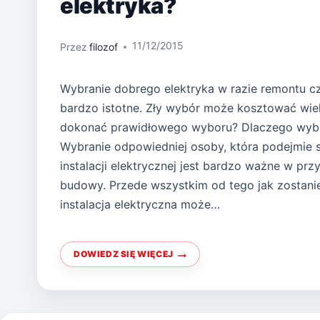
elektryka?
11/12/2015
Przez
filozof
Wybranie dobrego elektryka w razie remontu 
bardzo istotne. Zły wybór może kosztować wiel
dokonać prawidłowego wyboru? Dlaczego wybó
Wybranie odpowiedniej osoby, która podejmie s
instalacji elektrycznej jest bardzo ważne w pr
budowy. Przede wszystkim od tego jak zostani
instalacja elektryczna może…
DOWIEDZ SIĘ WIĘCEJ
W
JAKI
SPOSÓB
ROZPOZNAĆ
DOBREGO
ELEKTRYKA?