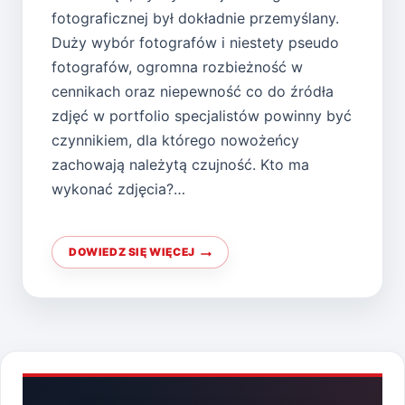
fotograficznej był dokładnie przemyślany.
Duży wybór fotografów i niestety pseudo
fotografów, ogromna rozbieżność w
cennikach oraz niepewność co do źródła
zdjęć w portfolio specjalistów powinny być
czynnikiem, dla którego nowożeńcy
zachowają należytą czujność. Kto ma
wykonać zdjęcia?…
DOWIEDZ SIĘ WIĘCEJ
JAK
WYBRAĆ
FOTOGRAFA
ŚLUBNEGO?