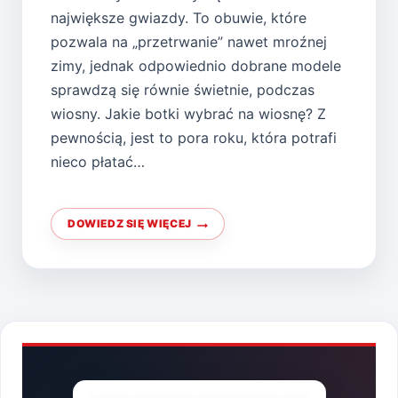
największe gwiazdy. To obuwie, które
pozwala na „przetrwanie” nawet mroźnej
zimy, jednak odpowiednio dobrane modele
sprawdzą się równie świetnie, podczas
wiosny. Jakie botki wybrać na wiosnę? Z
pewnością, jest to pora roku, która potrafi
nieco płatać…
DOWIEDZ SIĘ WIĘCEJ
BOTKI
–
WIOSENNE
PROPOZYCJE
NA
2016
ROK