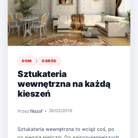
DOM
|
OGRÓD
Sztukateria
wewnętrzna na każdą
kieszeń
26/02/2016
Przez
filozof
Sztukateria wewnętrzna to wciąż coś, po
co sięgają nieliczni. Do najpopularniejszych