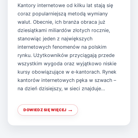
Kantory internetowe od kilku lat stają się
coraz popularniejszą metodą wymiany
walut. Obecnie, ich branża obraca już
dziesiątkami miliardów złotych rocznie,
stanowiąc jeden z największych
internetowych fenomenów na polskim
rynku. Użytkowników przyciągają przede
wszystkim wygoda oraz wyjątkowo niskie
kursy obowiązujące w e-kantorach. Rynek
kantorów internetowych pęka w szwach –
na dzień dzisiejszy, w sieci znajduje…
DOWIEDZ SIĘ WIĘCEJ
KANTORY
INTERNETOWE
–
CZYM
SĄ
I
JAK
DZIAŁAJĄ?