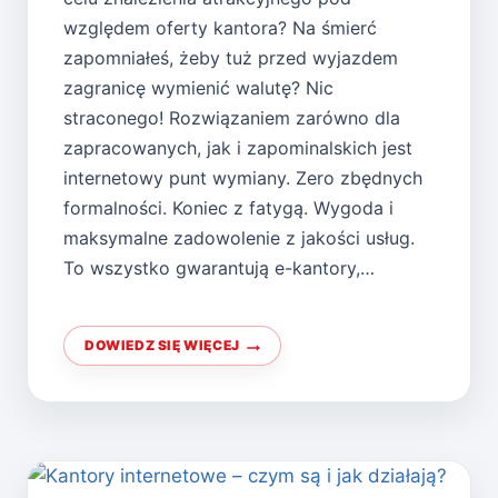
względem oferty kantora? Na śmierć
zapomniałeś, żeby tuż przed wyjazdem
zagranicę wymienić walutę? Nic
straconego! Rozwiązaniem zarówno dla
zapracowanych, jak i zapominalskich jest
internetowy punt wymiany. Zero zbędnych
formalności. Koniec z fatygą. Wygoda i
maksymalne zadowolenie z jakości usług.
To wszystko gwarantują e-kantory,…
DOWIEDZ SIĘ WIĘCEJ
NAJTRUDNIEJSZY
PIERWSZY
KROK,
CZYLI
JAK
UZYSKAĆ
DOSTĘP
DO
E-
KANTORÓW