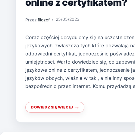
online z certyfikatem?
25/05/2023
Przez
filozof
Coraz częściej decydujemy się na uczestniczen
językowych, zwłaszcza tych które pozwalają 
odpowiedni certyfikat, jednocześnie poświadc
umiejętności. Warto dowiedzieć się, co zapewn
językowe online z certyfikatem, jednocześnie ja
języków obcych, właśnie w taki, a nie inny spos
bezpośrednio przez internet. Komu przydadzą 
DOWIEDZ SIĘ WIĘCEJ
INTERESUJĄ
CIEBIE
KURSY
JĘZYKOWE
ONLINE
Z
CERTYFIKATEM?