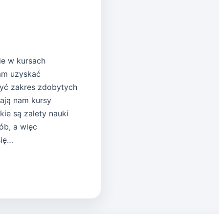
ie w kursach
nam uzyskać
zyć zakres zdobytych
iają nam kursy
kie są zalety nauki
ób, a więc
się…