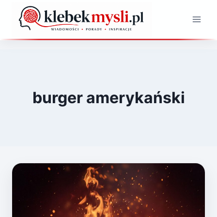
Przejdź
do
treści
burger amerykański