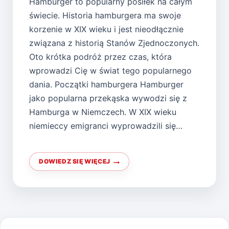
Hamburger to popularny posiłek na całym
świecie. Historia hamburgera ma swoje
korzenie w XIX wieku i jest nieodłącznie
związana z historią Stanów Zjednoczonych.
Oto krótka podróż przez czas, która
wprowadzi Cię w świat tego popularnego
dania. Początki hamburgera Hamburger
jako popularna przekąska wywodzi się z
Hamburga w Niemczech. W XIX wieku
niemieccy emigranci wyprowadzili się…
DOWIEDZ SIĘ WIĘCEJ
KRÓTKA
HISTORIA
HAMBURGERÓW:
OD
ULICZNEJ
PRZEKĄSKI
DO
KULINARNEGO
FENOMENU