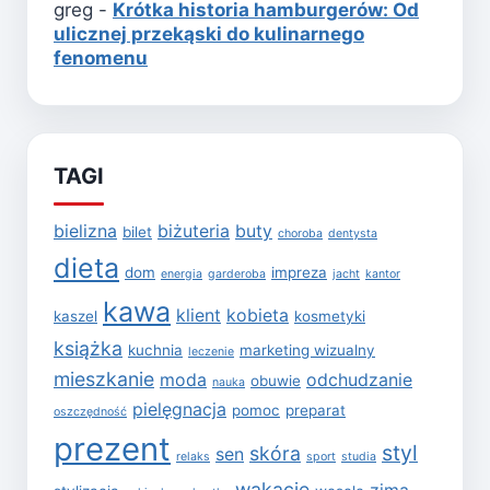
greg
-
Krótka historia hamburgerów: Od
ulicznej przekąski do kulinarnego
fenomenu
TAGI
bielizna
biżuteria
buty
bilet
choroba
dentysta
dieta
dom
impreza
energia
garderoba
jacht
kantor
kawa
klient
kobieta
kaszel
kosmetyki
książka
kuchnia
marketing wizualny
leczenie
mieszkanie
moda
odchudzanie
obuwie
nauka
pielęgnacja
pomoc
preparat
oszczędność
prezent
styl
skóra
sen
relaks
sport
studia
wakacje