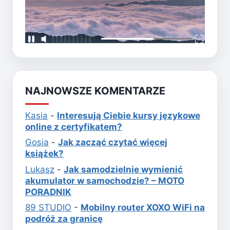
NAJNOWSZE KOMENTARZE
Kasia
-
Interesują Ciebie kursy językowe
online z certyfikatem?
Gosia
-
Jak zacząć czytać więcej
książek?
Lukasz
-
Jak samodzielnie wymienić
akumulator w samochodzie? – MOTO
PORADNIK
89 STUDIO
-
Mobilny router XOXO WiFi na
podróż za granicę