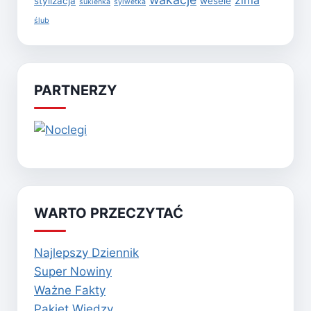
zima
stylizacja
wesele
sukienka
sylwetka
ślub
PARTNERZY
WARTO PRZECZYTAĆ
Najlepszy Dziennik
Super Nowiny
Ważne Fakty
Pakiet Wiedzy