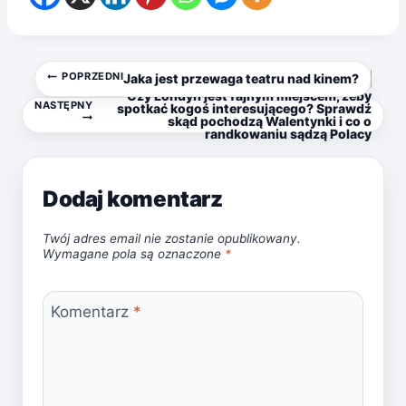
Nawigacja
POPRZEDNI
Jaka jest przewaga teatru nad kinem?
Czy Londyn jest fajnym miejscem, żeby
NASTĘPNY
spotkać kogoś interesującego? Sprawdź
wpisu
skąd pochodzą Walentynki i co o
randkowaniu sądzą Polacy
Dodaj komentarz
Twój adres email nie zostanie opublikowany.
Wymagane pola są oznaczone
*
Komentarz
*