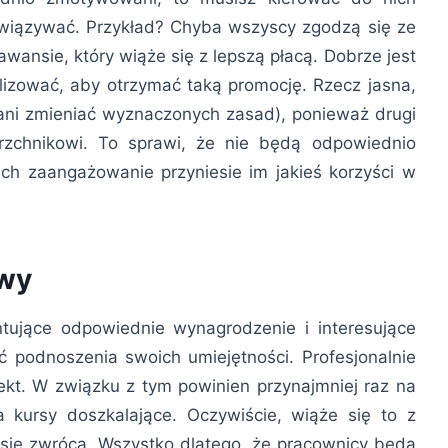
wywiązywać. Przykład? Chyba wszyscy zgodzą się ze
wansie, który wiąże się z lepszą płacą. Dobrze jest
lizować, aby otrzymać taką promocję. Rzecz jasna,
(ani zmieniać wyznaczonych zasad), ponieważ drugi
rzchnikowi. To sprawi, że nie będą odpowiednio
ch zaangażowanie przyniesie im jakieś korzyści w
owy
ntujące odpowiednie wynagrodzenie i interesujące
 podnoszenia swoich umiejętności. Profesjonalnie
ekt. W związku z tym powinien przynajmniej raz na
a kursy doszkalające. Oczywiście, wiąże się to z
się zwrócą. Wszystko dlatego, że pracownicy będą