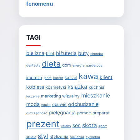
fenomenu
TAGI
bielizna
biżuteria
buty
bilet
choroba
dieta
dom
dentysta
energia
garderoba
kawa
klient
impreza
kaszel
jacht
kantor
książka
kobieta
kosmetyki
kuchnia
mieszkanie
marketing wizualny
leczenie
moda
odchudzanie
obuwie
nauka
pielęgnacja
pomoc
preparat
oszczędność
prezent
skóra
sen
relaks
sport
styl
stylizacja
studia
sukienka
sylwetka