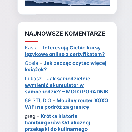
NAJNOWSZE KOMENTARZE
Kasia
-
Interesują Ciebie kursy
językowe online z certyfikatem?
Gosia
-
Jak zacząć czytać więcej
książek?
Lukasz
-
Jak samodzielnie
wymienić akumulator w
samochodzie? – MOTO PORADNIK
89 STUDIO
-
Mobilny router XOXO
WiFi na podróż za granicę
greg
-
Krótka historia
hamburgerów: Od ulicznej
przekąski do kulinarnego