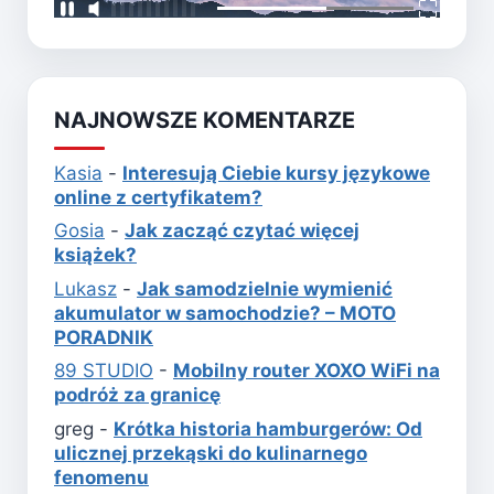
NAJNOWSZE KOMENTARZE
Kasia
-
Interesują Ciebie kursy językowe
online z certyfikatem?
Gosia
-
Jak zacząć czytać więcej
książek?
Lukasz
-
Jak samodzielnie wymienić
akumulator w samochodzie? – MOTO
PORADNIK
89 STUDIO
-
Mobilny router XOXO WiFi na
podróż za granicę
greg
-
Krótka historia hamburgerów: Od
ulicznej przekąski do kulinarnego
fenomenu