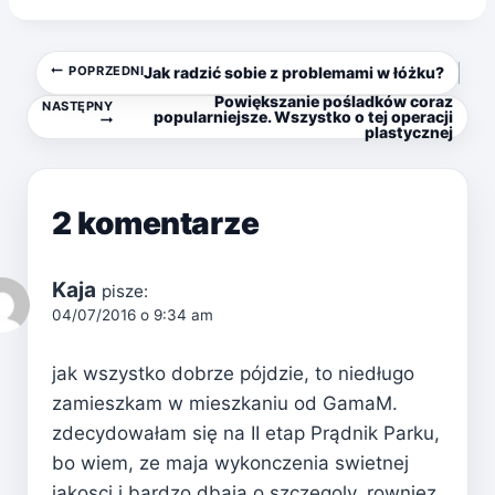
Nawigacja
POPRZEDNI
Jak radzić sobie z problemami w łóżku?
Powiększanie pośladków coraz
NASTĘPNY
wpisu
popularniejsze. Wszystko o tej operacji
plastycznej
2 komentarze
Kaja
pisze:
04/07/2016 o 9:34 am
jak wszystko dobrze pójdzie, to niedługo
zamieszkam w mieszkaniu od GamaM.
zdecydowałam się na II etap Prądnik Parku,
bo wiem, ze maja wykonczenia swietnej
jakosci i bardzo dbaja o szczegoly. rowniez