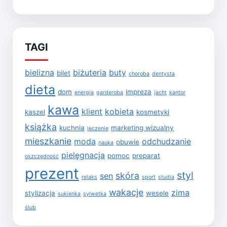
TAGI
bielizna
biżuteria
buty
bilet
choroba
dentysta
dieta
dom
impreza
energia
garderoba
jacht
kantor
kawa
klient
kobieta
kaszel
kosmetyki
książka
kuchnia
marketing wizualny
leczenie
mieszkanie
moda
odchudzanie
obuwie
nauka
pielęgnacja
pomoc
preparat
oszczędność
prezent
styl
skóra
sen
relaks
sport
studia
wakacje
zima
stylizacja
wesele
sukienka
sylwetka
ślub