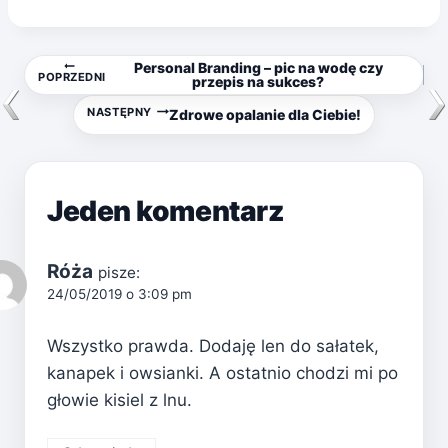
Nawigacja
Personal Branding – pic na wodę czy
POPRZEDNI
przepis na sukces?
wpisu
NASTĘPNY
Zdrowe opalanie dla Ciebie!
Jeden komentarz
Róża
pisze:
24/05/2019 o 3:09 pm
Wszystko prawda. Dodaję len do sałatek,
kanapek i owsianki. A ostatnio chodzi mi po
głowie kisiel z lnu.