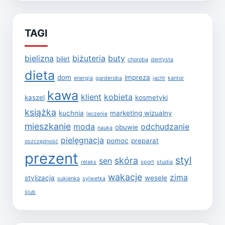
TAGI
bielizna
biżuteria
buty
bilet
choroba
dentysta
dieta
dom
impreza
energia
garderoba
jacht
kantor
kawa
klient
kobieta
kaszel
kosmetyki
książka
kuchnia
marketing wizualny
leczenie
mieszkanie
moda
odchudzanie
obuwie
nauka
pielęgnacja
pomoc
preparat
oszczędność
prezent
styl
skóra
sen
relaks
sport
studia
wakacje
zima
stylizacja
wesele
sukienka
sylwetka
ślub