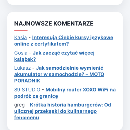
NAJNOWSZE KOMENTARZE
Kasia
-
Interesują Ciebie kursy językowe
online z certyfikatem?
Gosia
-
Jak zacząć czytać więcej
książek?
Lukasz
-
Jak samodzielnie wymienić
akumulator w samochodzie? – MOTO
PORADNIK
89 STUDIO
-
Mobilny router XOXO WiFi na
podróż za granicę
greg
-
Krótka historia hamburgerów: Od
ulicznej przekąski do kulinarnego
fenomenu